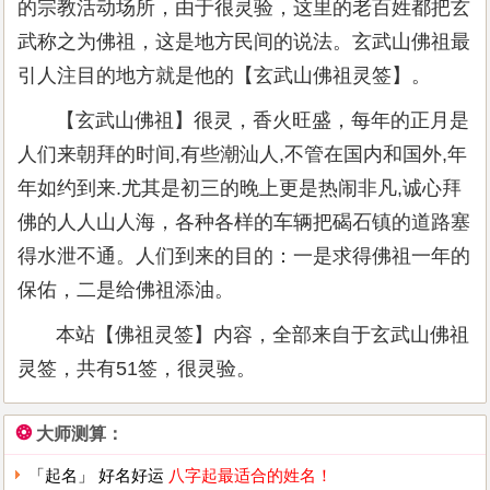
的宗教活动场所，由于很灵验，这里的老百姓都把玄
武称之为佛祖，这是地方民间的说法。玄武山佛祖最
引人注目的地方就是他的【玄武山佛祖灵签】。
【玄武山佛祖】很灵，香火旺盛，每年的正月是
人们来朝拜的时间,有些潮汕人,不管在国内和国外,年
年如约到来.尤其是初三的晚上更是热闹非凡,诚心拜
佛的人人山人海，各种各样的车辆把碣石镇的道路塞
得水泄不通。人们到来的目的：一是求得佛祖一年的
保佑，二是给佛祖添油。
本站【佛祖灵签】内容，全部来自于玄武山佛祖
灵签，共有51签，很灵验。
❂
大师测算：
「起名」 好名好运
八字起最适合的姓名！