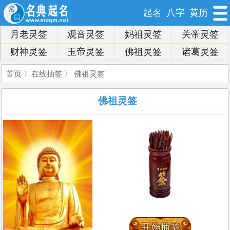
起名
八字
黄历
月老灵签
观音灵签
妈祖灵签
关帝灵签
财神灵签
玉帝灵签
佛祖灵签
诸葛灵签
首页
〉
在线抽签
〉 佛祖灵签
佛祖灵签