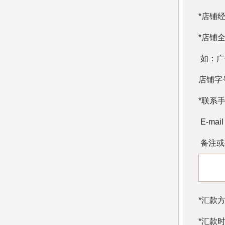
*店铺
*店铺
如：广
店铺字
*联系
E-ma
备注或
*汇款
*汇款