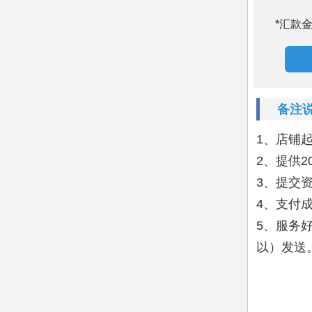
*汇款
备注说
1、店铺起
2、提供
3、提交
4、支付
5、服务
以）发送