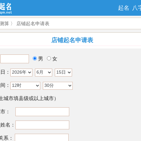
起名
八
测算
〉 店铺起名申请表
店铺起名申请表
：
男
女
生日：
时间：
城市填县级或以上城市）
城市：
人姓名：
关系：