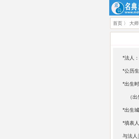
首页
〉
大师
*法人
*公历
*出生
（出生
*出生
*填表
与法人