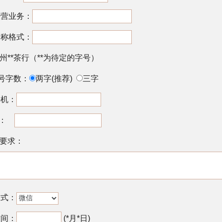
经营业务：
全称格式：
州**茶行（**为待定的字号）
号字数：
两字(推荐)
三字
手机：
il：
要求：
方式：
时间：
(*月*日)