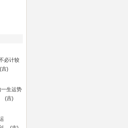
不必计较
吉)
响一生运势
(吉)
运
 (吉)