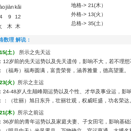
地格-> 21(木）
ào
jiàn
kǎi
外格-> 13(火）
4
9
12
总格-> 35(土）
火
木
木
格数理 解说：
15(土）
所示之先天运
：12岁前的先天运势以及先天遗传，影响不大，若不理想
：（福寿）福寿圆满，富贵荣誉，涵养雅量，德高望重。 (
23(火）
所示之主运
：24-48岁人生颠峰期运势以及个性、才华及事业运，影
：：（壮丽）旭日东升，壮丽壮观，权威旺盛，功名荣达。 
21(木）
所示之前运
：36岁前的青年运势以及家庭夫妻、子女田宅，影响基础
：（明月中天）光风霁月，万物确立，官运亨通，大搏名利。