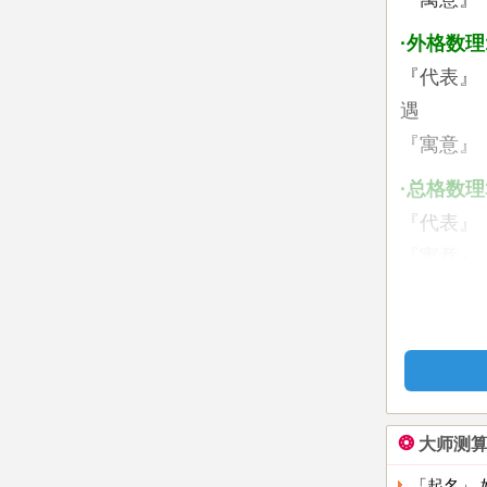
·外格数理
『代表』
遇
『寓意』
·总格数理
『代表』
『寓意』
姓名三
您姓名的
希望能平
置。（吉
❂
大师测
1、总论
任主管工
「起名」