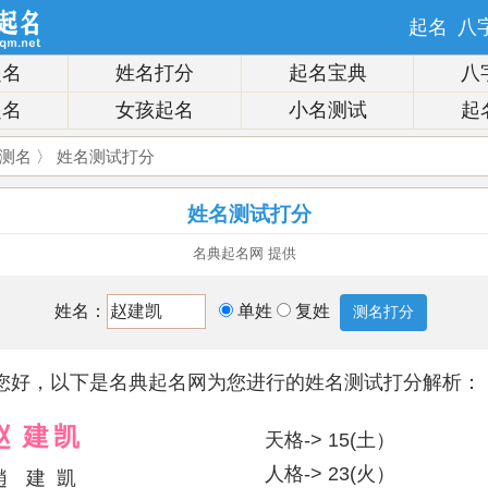
起名
八
起名
姓名打分
起名宝典
八
起名
女孩起名
小名测试
起
测名
〉 姓名测试打分
姓名测试打分
名典起名网 提供
姓名：
单姓
复姓
您好，以下是名典起名网为您进行的姓名测试打分解析：
赵
建
凯
天格-> 15(土）
人格-> 23(火）
趙
建
凱