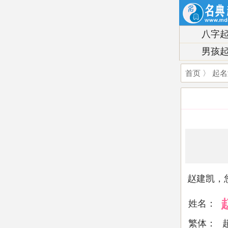
八字
男孩
首页
〉
起名
赵建凯，
姓名：
繁体：