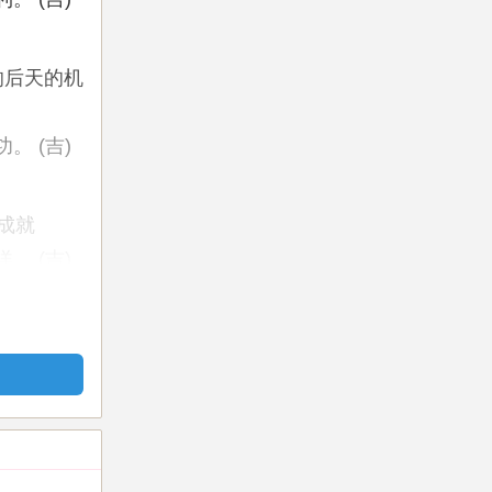
响后天的机
 (吉)
成就
 (吉)
否顺利为：
长寿的配
才，或担