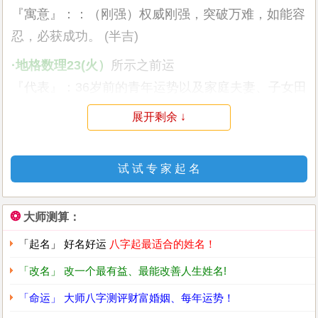
『寓意』：：（刚强）权威刚强，突破万难，如能容
忍，必获成功。 (半吉)
·地格数理23(火）
所示之前运
『代表』：36岁前的青年运势以及家庭夫妻、子女田
宅，影响基础运
展开剩余 ↓
『寓意』：（壮丽）旭日东升，壮丽壮观，权威旺
盛，功名荣达。 (吉)
试 试 专 家 起 名
·外格数理18(金）
所示之副运
『代表』：36-48岁的中年运势以及社交、朋友、工
❂
大师测算：
作环境等，影响后天的机遇
「起名」 好名好运
八字起最适合的姓名！
『寓意』：（铁镜重磨）权威显达，博得名利，且养
柔德，功成名就。 (半吉)
「改名」 改一个最有益、最能改善人生姓名!
「命运」 大师八字测评财富婚姻、每年运势！
·总格数理34(火）
所示之后运