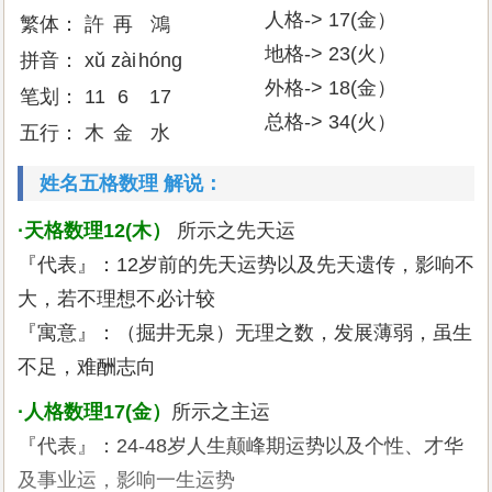
人格-> 17(金）
繁体：
許
再
鴻
地格-> 23(火）
拼音：
xǔ
zài
hóng
外格-> 18(金）
笔划：
11
6
17
总格-> 34(火）
五行：
木
金
水
姓名五格数理 解说：
·天格数理12(木）
所示之先天运
『代表』：12岁前的先天运势以及先天遗传，影响不
大，若不理想不必计较
『寓意』：（掘井无泉）无理之数，发展薄弱，虽生
不足，难酬志向
·人格数理17(金）
所示之主运
『代表』：24-48岁人生颠峰期运势以及个性、才华
及事业运，影响一生运势