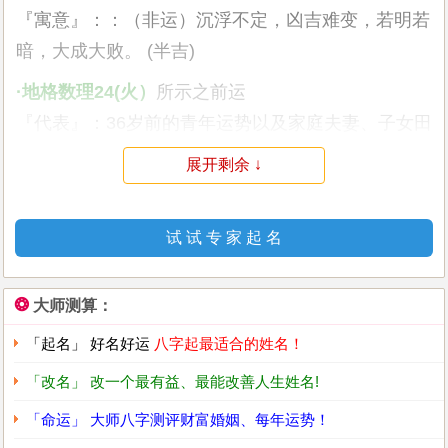
『寓意』：：（非运）沉浮不定，凶吉难变，若明若
暗，大成大败。 (半吉)
·地格数理24(火）
所示之前运
『代表』：36岁前的青年运势以及家庭夫妻、子女田
宅，影响基础运
展开剩余 ↓
『寓意』：（掘藏得金）家门余庆，金钱丰盈，白手
成家，财源广进。 (吉)
试 试 专 家 起 名
·外格数理15(土）
所示之副运
『代表』：36-48岁的中年运势以及社交、朋友、工
❂
大师测算：
作环境等，影响后天的机遇
「起名」 好名好运
八字起最适合的姓名！
『寓意』：（福寿）福寿圆满，富贵荣誉，涵养雅
量，德高望重。 (吉)
「改名」 改一个最有益、最能改善人生姓名!
「命运」 大师八字测评财富婚姻、每年运势！
·总格数理44(火）
所示之后运