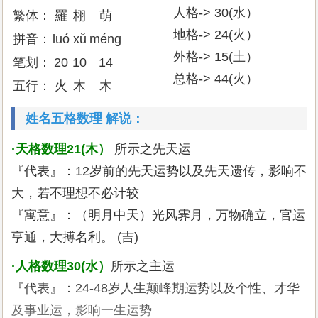
人格-> 30(水）
繁体：
羅
栩
萌
地格-> 24(火）
拼音：
luó
xǔ
méng
外格-> 15(土）
笔划：
20
10
14
总格-> 44(火）
五行：
火
木
木
姓名五格数理 解说：
·天格数理21(木）
所示之先天运
『代表』：12岁前的先天运势以及先天遗传，影响不
大，若不理想不必计较
『寓意』：（明月中天）光风霁月，万物确立，官运
亨通，大搏名利。 (吉)
·人格数理30(水）
所示之主运
『代表』：24-48岁人生颠峰期运势以及个性、才华
及事业运，影响一生运势