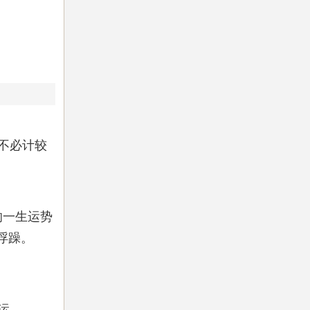
不必计较
响一生运势
浮躁。
运