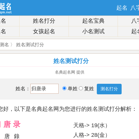
起名
八
起名
姓名打分
起名宝典
八
起名
女孩起名
小名测试
起
测名
〉 姓名测试打分
姓名测试打分
名典起名网 提供
姓名：
单姓
复姓
您好，以下是名典起名网为您进行的姓名测试打分解析：
归
唐
录
天格-> 19(水）
人格-> 28(金）
唐
錄