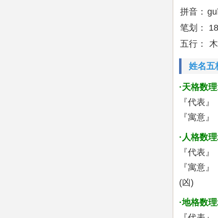
拼音：
gu
笔划：
1
五行：
木
姓名五
·天格数理
『代表』
『寓意』
·人格数理
『代表』
『寓意』
(凶)
·地格数理
『代表』