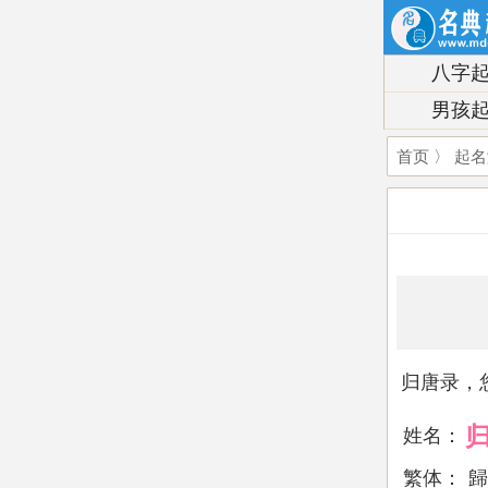
八字
男孩
首页
〉
起名
归唐录，
姓名：
繁体：
歸