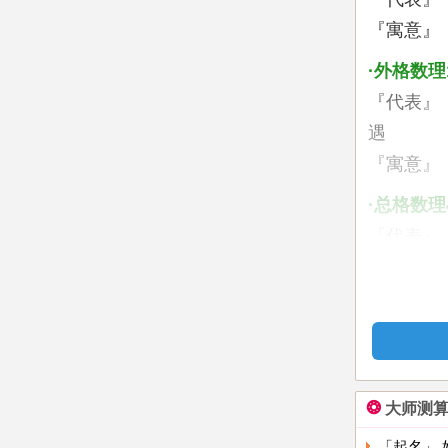
『寓意』
·外格数理
『代表』
遇
『寓意』
·总格数理
『代表』
『寓意』
姓名三
您姓名的
顺利成功
❂
大师测
1、总论
致事业可
「起名」