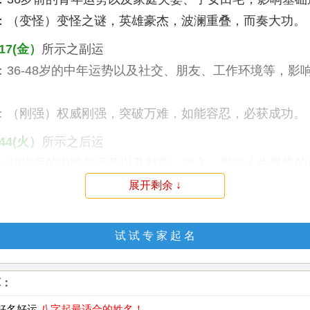
：（变怪）变怪之谜，英雄豪杰，波澜重叠，而奏大功。 (
17(金）
所示之副运
：36-48岁的中年运势以及社交、朋友、工作环境等，影
：（刚强）权威刚强，突破万难，如能容忍，必获成功。 (
44(火）
所示之后运
：48岁后的中晚年运势以及财富、收入，影响人生最终的
：（烦闷）破家亡身，暗藏惨淡，事不如意，乱世怪杰。 (
展开剩余 ↓
才数理 解说：
试 试 专 家 起 名
天地人三才配置为：9 8 6（水金土）暗示健康、生活是
，易达目的，基础平稳，心身健全，可得长寿幸福。（
算：
：
有聪明才智及坚强的意志，有创业及突破艰难之才华与
成，名利可得。
 好名好运
八字起最适合的姓名！