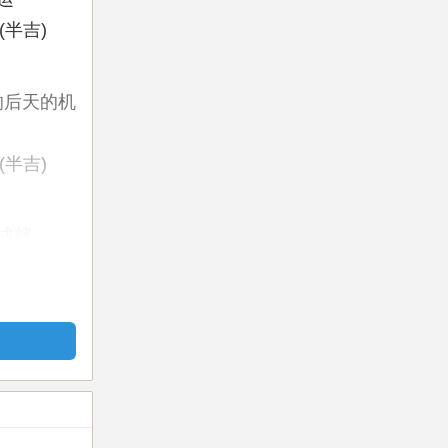
半吉)
响后天的机
半吉)
成就
凶)
否顺利为：
吉）
魄力，大