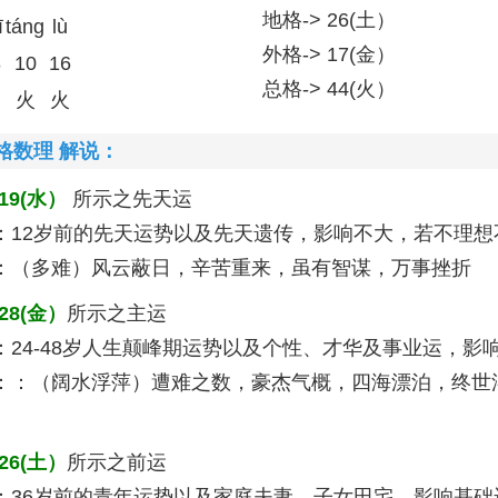
地格-> 26(土）
ī
táng
lù
外格-> 17(金）
8
10
16
总格-> 44(火）
火
火
格数理 解说：
19(水）
所示之先天运
：12岁前的先天运势以及先天遗传，影响不大，若不理想
：（多难）风云蔽日，辛苦重来，虽有智谋，万事挫折
28(金）
所示之主运
：24-48岁人生颠峰期运势以及个性、才华及事业运，影
：：（阔水浮萍）遭难之数，豪杰气概，四海漂泊，终世
26(土）
所示之前运
：36岁前的青年运势以及家庭夫妻、子女田宅，影响基础