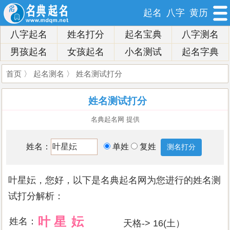
起名
八字
黄历
八字起名
姓名打分
起名宝典
八字测名
男孩起名
女孩起名
小名测试
起名字典
首页
〉
起名测名
〉 姓名测试打分
姓名测试打分
名典起名网 提供
姓名：
单姓
复姓
叶星妘，您好，以下是名典起名网为您进行的姓名测
试打分解析：
叶
星
妘
姓名：
天格-> 16(土）