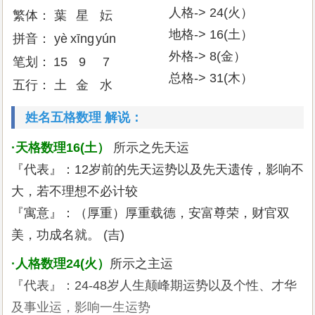
人格-> 24(火）
繁体：
葉
星
妘
地格-> 16(土）
拼音：
yè
xīng
yún
外格-> 8(金）
笔划：
15
9
7
总格-> 31(木）
五行：
土
金
水
姓名五格数理 解说：
·天格数理16(土）
所示之先天运
『代表』：12岁前的先天运势以及先天遗传，影响不
大，若不理想不必计较
『寓意』：（厚重）厚重载德，安富尊荣，财官双
美，功成名就。 (吉)
·人格数理24(火）
所示之主运
『代表』：24-48岁人生颠峰期运势以及个性、才华
及事业运，影响一生运势