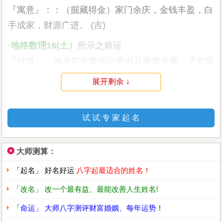
『寓意』：：（掘藏得金）家门余庆，金钱丰盈，白
手成家，财源广进。 (吉)
·地格数理16(土）
所示之前运
『代表』：36岁前的青年运势以及家庭夫妻、子女田
宅，影响基础运
展开剩余 ↓
『寓意』：（厚重）厚重载德，安富尊荣，财官双
美，功成名就。 (吉)
试 试 专 家 起 名
·外格数理8(金）
所示之副运
『代表』：36-48岁的中年运势以及社交、朋友、工
❂
大师测算：
作环境等，影响后天的机遇
「起名」 好名好运
八字起最适合的姓名！
『寓意』：（八卦之数）八卦之数，乾坎艮震，巽离
坤兑，无穷无尽。 (半吉)
「改名」 改一个最有益、最能改善人生姓名!
「命运」 大师八字测评财富婚姻、每年运势！
·总格数理31(木）
所示之后运