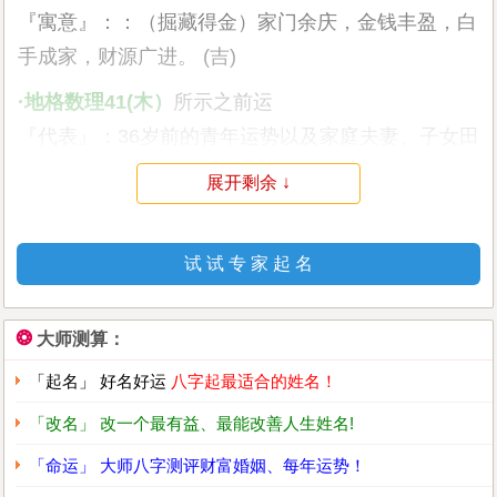
『寓意』：：（掘藏得金）家门余庆，金钱丰盈，白
手成家，财源广进。 (吉)
·地格数理41(木）
所示之前运
『代表』：36岁前的青年运势以及家庭夫妻、子女田
宅，影响基础运
展开剩余 ↓
『寓意』：（有德）纯阳独秀，德高望重，和顺畅
达，博得名利。此数为最大好运数。 (吉)
试 试 专 家 起 名
·外格数理23(火）
所示之副运
『代表』：36-48岁的中年运势以及社交、朋友、工
❂
大师测算：
作环境等，影响后天的机遇
「起名」 好名好运
八字起最适合的姓名！
『寓意』：（壮丽）旭日东升，壮丽壮观，权威旺
盛，功名荣达。 (吉)
「改名」 改一个最有益、最能改善人生姓名!
「命运」 大师八字测评财富婚姻、每年运势！
·总格数理46(土）
所示之后运