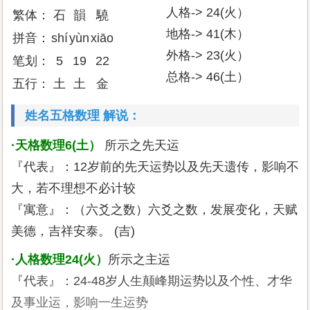
人格-> 24(火）
繁体：
石
韻
驍
地格-> 41(木）
拼音：
shí
yùn
xiāo
外格-> 23(火）
笔划：
5
19
22
总格-> 46(土）
五行：
土
土
金
姓名五格数理 解说：
·天格数理6(土）
所示之先天运
『代表』：12岁前的先天运势以及先天遗传，影响不
大，若不理想不必计较
『寓意』：（六爻之数）六爻之数，发展变化，天赋
美德，吉祥安泰。 (吉)
·人格数理24(火）
所示之主运
『代表』：24-48岁人生颠峰期运势以及个性、才华
及事业运，影响一生运势