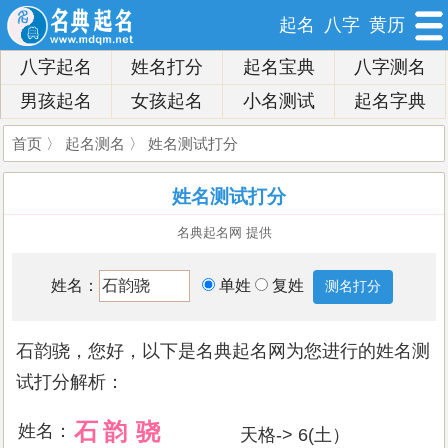
起名
八字
黄历
八字起名
姓名打分
起名宝典
八字测名
男孩起名
女孩起名
小名测试
起名字典
首页
〉
起名测名
〉 姓名测试打分
姓名测试打分
名典起名网 提供
姓名：
单姓
复姓
石韵骁，您好，以下是名典起名网为您进行的姓名测
试打分解析：
石
韵
骁
姓名：
天格-> 6(土）