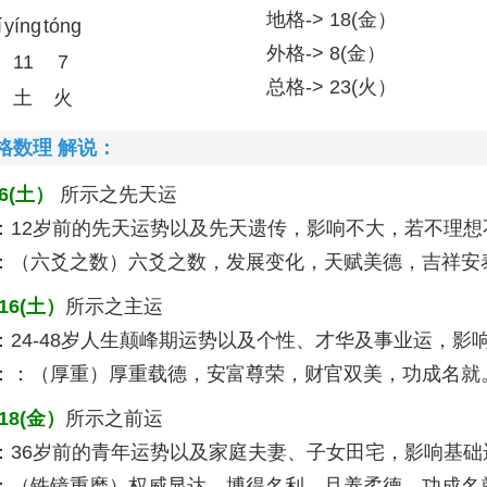
地格-> 18(金）
í
yíng
tóng
外格-> 8(金）
11
7
总格-> 23(火）
土
火
格数理 解说：
6(土）
所示之先天运
：12岁前的先天运势以及先天遗传，影响不大，若不理想
：（六爻之数）六爻之数，发展变化，天赋美德，吉祥安泰。
16(土）
所示之主运
：24-48岁人生颠峰期运势以及个性、才华及事业运，影
：：（厚重）厚重载德，安富尊荣，财官双美，功成名就。 
18(金）
所示之前运
：36岁前的青年运势以及家庭夫妻、子女田宅，影响基础
：（铁镜重磨）权威显达，博得名利，且养柔德，功成名就