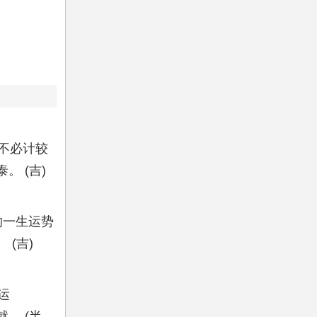
不必计较
 (吉)
响一生运势
(吉)
运
。 (半