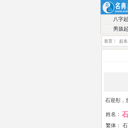
八字
男孩
首页
〉
起名
石迎彤，
姓名：
繁体：
石