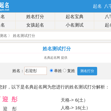
起名
八
起名
姓名打分
起名宝典
八
起名
女孩起名
小名测试
起
测名
〉 姓名测试打分
姓名测试打分
名典起名网 提供
姓名：
单姓
复姓
您好，以下是名典起名网为您进行的姓名测试打分解析：
石
迎
彤
天格-> 6(土）
人格-> 16(土）
迎
彤