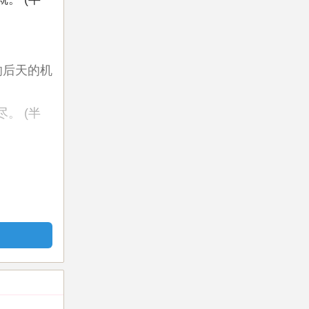
响后天的机
。 (半
成就
吉)
否顺利为：
寿幸福。