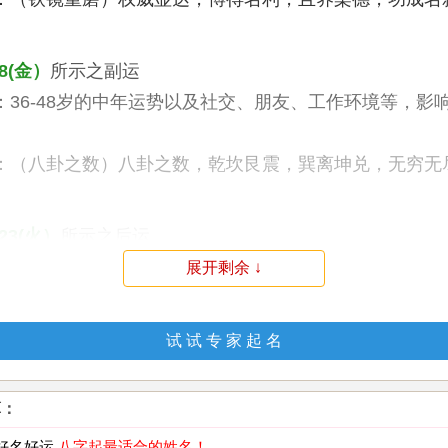
8(金）
所示之副运
：36-48岁的中年运势以及社交、朋友、工作环境等，影
：（八卦之数）八卦之数，乾坎艮震，巽离坤兑，无穷无尽
23(火）
所示之后运
：48岁后的中晚年运势以及财富、收入，影响人生最终的
展开剩余 ↓
：（壮丽）旭日东升，壮丽壮观，权威旺盛，功名荣达。 (
才数理 解说：
试 试 专 家 起 名
天地人三才配置为：6 6 8（土土金）暗示健康、生活是
算：
成功发展，目的可以达到，境遇好而身心健康，可得长
 好名好运
八字起最适合的姓名！