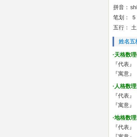
拼音：
sh
笔划：
5
五行：
土
姓名五
·天格数理
『代表』
『寓意』
·人格数理
『代表』
『寓意』
·地格数理
『代表』
『寓意』