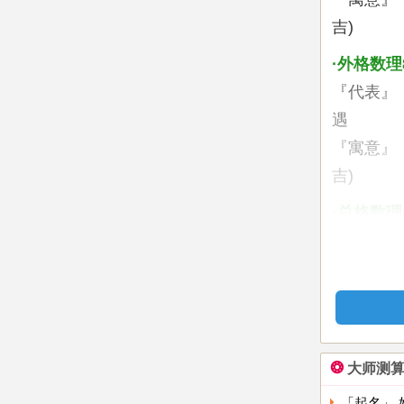
吉)
·外格数理
『代表』
遇
『寓意』
吉)
·总格数理
『代表』
『寓意』
姓名三
您姓名的
❂
大师测
一帆风顺
（吉）
「起名」