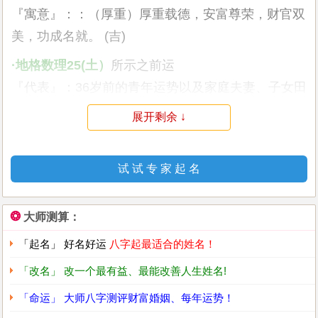
『寓意』：：（厚重）厚重载德，安富尊荣，财官双
美，功成名就。 (吉)
·地格数理25(土）
所示之前运
『代表』：36岁前的青年运势以及家庭夫妻、子女田
宅，影响基础运
展开剩余 ↓
『寓意』：（荣俊）资性英敏，才能奇特，克服傲
慢，尚可成功。 (半吉)
试 试 专 家 起 名
·外格数理15(土）
所示之副运
『代表』：36-48岁的中年运势以及社交、朋友、工
❂
大师测算：
作环境等，影响后天的机遇
「起名」 好名好运
八字起最适合的姓名！
『寓意』：（福寿）福寿圆满，富贵荣誉，涵养雅
量，德高望重。 (吉)
「改名」 改一个最有益、最能改善人生姓名!
「命运」 大师八字测评财富婚姻、每年运势！
·总格数理30(水）
所示之后运