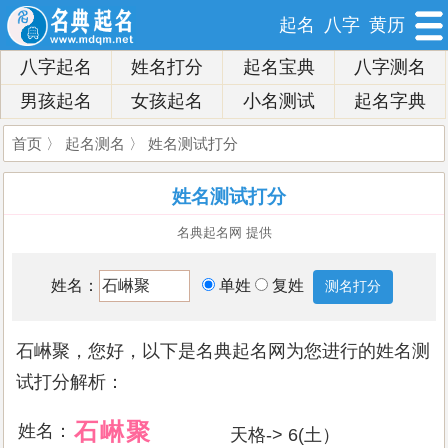
起名
八字
黄历
八字起名
姓名打分
起名宝典
八字测名
男孩起名
女孩起名
小名测试
起名字典
首页
〉
起名测名
〉 姓名测试打分
姓名测试打分
名典起名网 提供
姓名：
单姓
复姓
石崊聚，您好，以下是名典起名网为您进行的姓名测
试打分解析：
石
崊
聚
姓名：
天格-> 6(土）