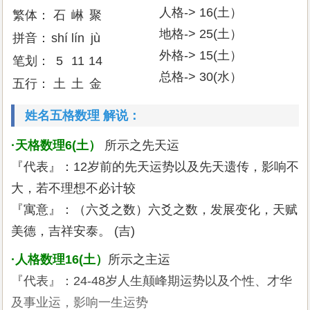
人格-> 16(土）
繁体：
石
崊
聚
地格-> 25(土）
拼音：
shí
lín
jù
外格-> 15(土）
笔划：
5
11
14
总格-> 30(水）
五行：
土
土
金
姓名五格数理 解说：
·天格数理6(土）
所示之先天运
『代表』：12岁前的先天运势以及先天遗传，影响不
大，若不理想不必计较
『寓意』：（六爻之数）六爻之数，发展变化，天赋
美德，吉祥安泰。 (吉)
·人格数理16(土）
所示之主运
『代表』：24-48岁人生颠峰期运势以及个性、才华
及事业运，影响一生运势