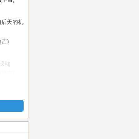
响后天的机
吉)
成就
半吉)
否顺利为：
郁，对人易
财运只能