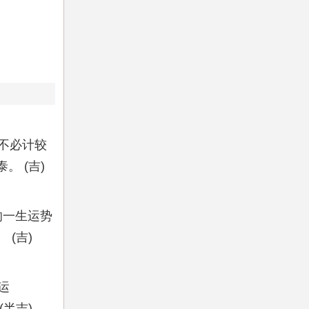
不必计较
 (吉)
响一生运势
(吉)
运
半吉)