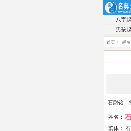
八字
男孩
首页
〉
起名
石尉铭，
姓名：
繁体：
石