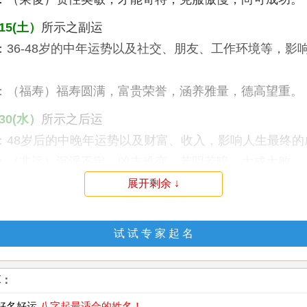
15(土）
所示之副运
：36-48岁的中年运势以及社交、朋友、工作环境等，影
：（福寿）福寿圆满，富贵荣誉，涵养雅量，德高望重。 (
30(水）
所示之后运
：48岁后的中晚年运势以及财富、收入，影响人生最终的
：（非运）沉浮不定，凶吉难变，若明若暗，大成大败。 (
展开剩余 ↓
才数理 解说：
天地人三才配置为：6 6 5（土土土）暗示健康、生活是
试 试 专 家 起 名
功运佳，并得平安之境遇。其人有时生性硬滞，表现阴
疏远。（吉）
算：
：
运势较好，平安之配置，障碍较少，因不能机变活用，
，如能积极奋斗，可加速成功发展。
 好名好运
八字起最适合的姓名！