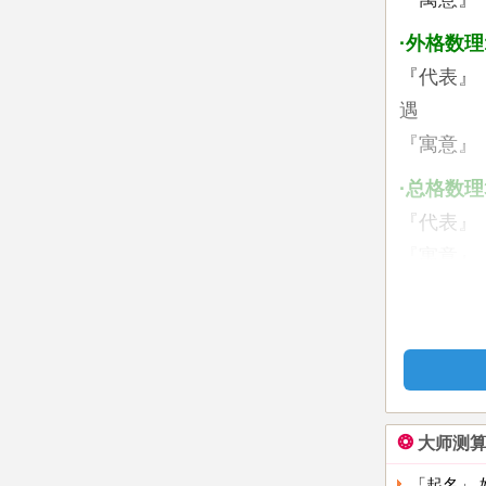
·外格数理
『代表』
遇
『寓意』
·总格数理
『代表』
『寓意』
姓名三
您姓名的
此配置成
亲热也易
❂
大师测
1、总论
缓缓而来
「起名」