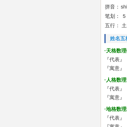
拼音：
sh
笔划：
5
五行：
土
姓名五
·天格数理
『代表』
『寓意』
·人格数理
『代表』
『寓意』
·地格数理
『代表』
『寓意』