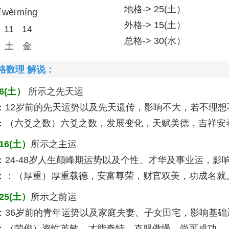
地格-> 25(土）
í
wèi
míng
外格-> 15(土）
11
14
总格-> 30(水）
土
金
格数理 解说：
6(土）
所示之先天运
：12岁前的先天运势以及先天遗传，影响不大，若不理想
：（六爻之数）六爻之数，发展变化，天赋美德，吉祥安泰。
16(土）
所示之主运
：24-48岁人生颠峰期运势以及个性、才华及事业运，影
：：（厚重）厚重载德，安富尊荣，财官双美，功成名就。 
25(土）
所示之前运
：36岁前的青年运势以及家庭夫妻、子女田宅，影响基础
：（荣俊）资性英敏，才能奇特，克服傲慢，尚可成功。 (