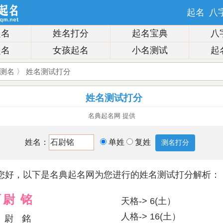
起名
八
起名
姓名打分
起名宝典
八
起名
女孩起名
小名测试
起
测名
〉 姓名测试打分
姓名测试打分
名典起名网 提供
姓名：
单姓
复姓
您好，以下是名典起名网为您进行的姓名测试打分解析：
石
尉
铭
天格-> 6(土）
人格-> 16(土）
尉
銘