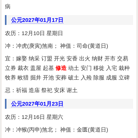
病
公元2027年01月17日
农历：12月10日 星期日
冲：冲虎(庚寅)煞南； 神值：司命(黄道日)
宜：嫁娶 纳采 订盟 开光 安香 出火 纳财 开市 交易
立券 裁衣 盖屋 起基
修造
动土 安门 移徙 入宅 栽种
牧养 畋猎 掘井 开池 安葬 破土 入殓 除服 成服 立碑
忌：祈福 造庙 祭祀 安床 谢土
公元2027年01月23日
农历：12月16日 星期六
冲：冲猴(丙申)煞北； 神值：金匮(黄道日)