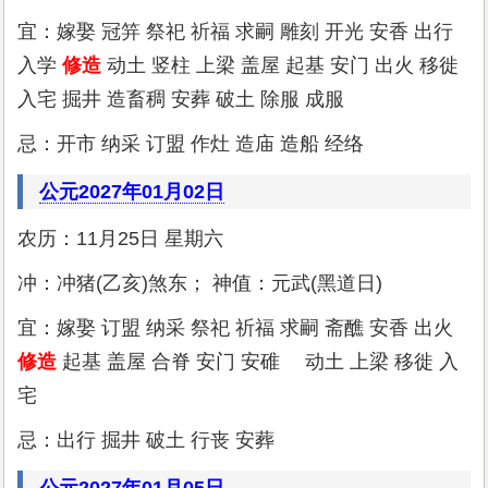
宜：嫁娶 冠笄 祭祀 祈福 求嗣 雕刻 开光 安香 出行
入学
修造
动土 竖柱 上梁 盖屋 起基 安门 出火 移徙
入宅 掘井 造畜稠 安葬 破土 除服 成服
忌：开市 纳采 订盟 作灶 造庙 造船 经络
公元2027年01月02日
农历：11月25日 星期六
冲：冲猪(乙亥)煞东； 神值：元武(黑道日)
宜：嫁娶 订盟 纳采 祭祀 祈福 求嗣 斋醮 安香 出火
修造
起基 盖屋 合脊 安门 安碓 动土 上梁 移徙 入
宅
忌：出行 掘井 破土 行丧 安葬