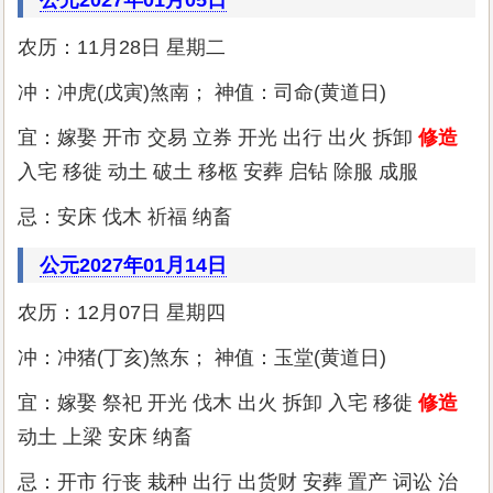
公元2027年01月05日
农历：11月28日 星期二
冲：冲虎(戊寅)煞南； 神值：司命(黄道日)
宜：嫁娶 开市 交易 立券 开光 出行 出火 拆卸
修造
入宅 移徙 动土 破土 移柩 安葬 启钻 除服 成服
忌：安床 伐木 祈福 纳畜
公元2027年01月14日
农历：12月07日 星期四
冲：冲猪(丁亥)煞东； 神值：玉堂(黄道日)
宜：嫁娶 祭祀 开光 伐木 出火 拆卸 入宅 移徙
修造
动土 上梁 安床 纳畜
忌：开市 行丧 栽种 出行 出货财 安葬 置产 词讼 治