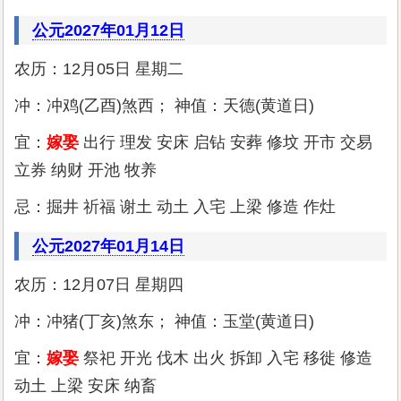
公元2027年01月12日
农历：12月05日 星期二
冲：冲鸡(乙酉)煞西； 神值：天德(黄道日)
宜：
嫁娶
出行 理发 安床 启钻 安葬 修坟 开市 交易
立券 纳财 开池 牧养
忌：掘井 祈福 谢土 动土 入宅 上梁 修造 作灶
公元2027年01月14日
农历：12月07日 星期四
冲：冲猪(丁亥)煞东； 神值：玉堂(黄道日)
宜：
嫁娶
祭祀 开光 伐木 出火 拆卸 入宅 移徙 修造
动土 上梁 安床 纳畜