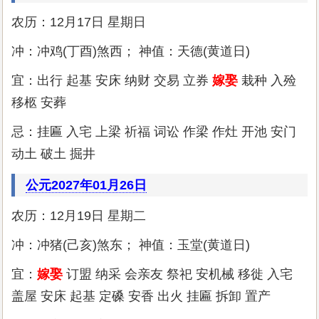
农历：12月17日 星期日
冲：冲鸡(丁酉)煞西； 神值：天德(黄道日)
宜：出行 起基 安床 纳财 交易 立券
嫁娶
栽种 入殓
移柩 安葬
忌：挂匾 入宅 上梁 祈福 词讼 作梁 作灶 开池 安门
动土 破土 掘井
公元2027年01月26日
农历：12月19日 星期二
冲：冲猪(己亥)煞东； 神值：玉堂(黄道日)
宜：
嫁娶
订盟 纳采 会亲友 祭祀 安机械 移徙 入宅
盖屋 安床 起基 定磉 安香 出火 挂匾 拆卸 置产