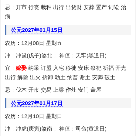
忌：开市 行丧 栽种 出行 出货财 安葬 置产 词讼 治
病
公元2027年01月15日
农历：12月08日 星期五
冲：冲鼠(戊子)煞北； 神值：天牢(黑道日)
宜：
嫁娶
纳采 订盟 入宅 移徙 安床 祭祀 祈福 开光
出行 解除 出火 拆卸 动土 纳畜 谢土 安葬 破土
忌：伐木 开市 交易 上梁 作灶 安门 盖屋
公元2027年01月17日
农历：12月10日 星期日
冲：冲虎(庚寅)煞南； 神值：司命(黄道日)