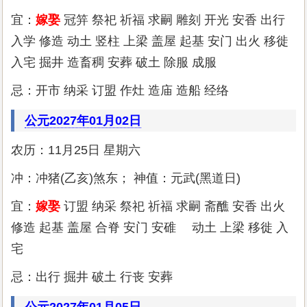
宜：
嫁娶
冠笄 祭祀 祈福 求嗣 雕刻 开光 安香 出行
入学 修造 动土 竖柱 上梁 盖屋 起基 安门 出火 移徙
入宅 掘井 造畜稠 安葬 破土 除服 成服
忌：开市 纳采 订盟 作灶 造庙 造船 经络
公元2027年01月02日
农历：11月25日 星期六
冲：冲猪(乙亥)煞东； 神值：元武(黑道日)
宜：
嫁娶
订盟 纳采 祭祀 祈福 求嗣 斋醮 安香 出火
修造 起基 盖屋 合脊 安门 安碓 动土 上梁 移徙 入
宅
忌：出行 掘井 破土 行丧 安葬