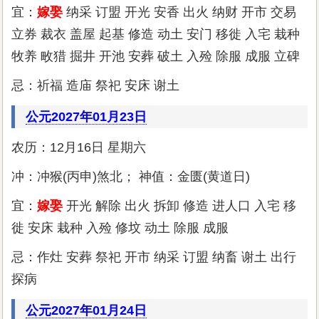
宜：
嫁娶
纳采 订盟 开光 安香 出火 纳财 开市 交易
立券 裁衣 盖屋 起基 修造 动土 安门 移徙 入宅 栽种
牧养 畋猎 掘井 开池 安葬 破土 入殓 除服 成服 立碑
忌：祈福 造庙 祭祀 安床 谢土
公元2027年01月23日
农历：12月16日 星期六
冲：冲猴(丙申)煞北； 神值：金匮(黄道日)
宜：
嫁娶
开光 解除 出火 拆卸 修造 进人口 入宅 移
徙 安床 栽种 入殓 修坟 动土 除服 成服
忌：作灶 安葬 祭祀 开市 纳采 订盟 纳畜 谢土 出行
探病
公元2027年01月24日