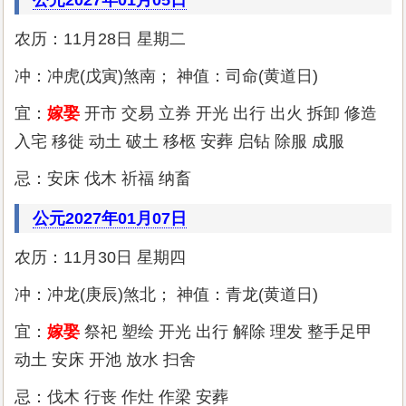
公元2027年01月05日
农历：11月28日 星期二
冲：冲虎(戊寅)煞南； 神值：司命(黄道日)
宜：
嫁娶
开市 交易 立券 开光 出行 出火 拆卸 修造
入宅 移徙 动土 破土 移柩 安葬 启钻 除服 成服
忌：安床 伐木 祈福 纳畜
公元2027年01月07日
农历：11月30日 星期四
冲：冲龙(庚辰)煞北； 神值：青龙(黄道日)
宜：
嫁娶
祭祀 塑绘 开光 出行 解除 理发 整手足甲
动土 安床 开池 放水 扫舍
忌：伐木 行丧 作灶 作梁 安葬