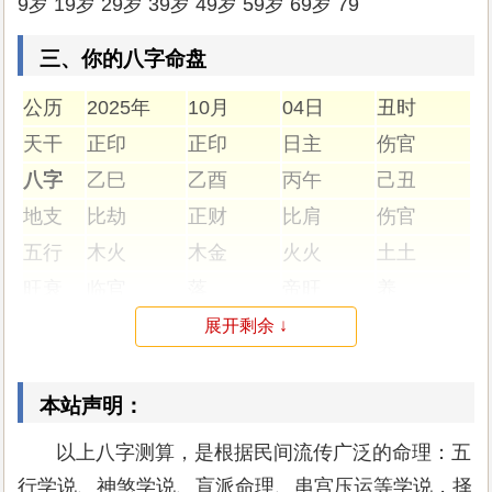
9岁 19岁 29岁 39岁 49岁 59岁 69岁 79
三、你的八字命盘
公历
2025年
10月
04日
丑时
天干
正印
正印
日主
伤官
八字
乙巳
乙酉
丙午
己丑
地支
比劫
正财
比肩
伤官
五行
木火
木金
火火
土土
旺衰
临官
落
帝旺
养
纳音
佛灯火
泉中水
天河水
霹雳火
展开剩余 ↓
地支藏干：丙戊庚|辛|丁己|己辛癸
本站声明：
三垣：胎元:丙子 命宫:癸未 身宫:丁亥
以上八字测算，是根据民间流传广泛的命理：五
四柱空亡：日亡:寅卯 年亡:寅卯
行学说、神煞学说、盲派命理、串宫压运等学说，择