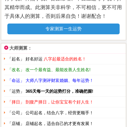
八字命盘图解
其精华而成。此测算关非科学，不可相信，更不可用
下列是你的八字命盘。日干
丙
代表自己，你是
阳火
于具体人的测算，否则后果自负！谢谢配合！
命
，
绿蛇
年生。
专家测算一生运势
年 (祖先)
月 (父母)
日 (自己)
时 (子孙)
阴
阴
阳
阴
❂
大师测算：
木
木
火
土
「起名」 好名好运
八字起最适合的姓名！
绿
绿
红
黄
「改名」 改一个最有益、最能改善人生姓名!
蛇
鸡
马
牛
「命运」 大师八字测评财富婚姻、每年运势！
八字命盘从阴阳干支三合历取得。上排是天干，由五行「金水
「运势」
365天每一天的运势打分，准确把握!
木火土」轮流排列。下排是地支，用十二生肖顺序排列。十二
「择日」 剖腹产择日，让你宝宝有个好人生！
生肖也可转换成五行。
「公司」 公司起名，结合八字，经营更顺手！
四柱神煞：
「店铺」 店铺起名，适合自己的才更有发展！
年柱：禄神